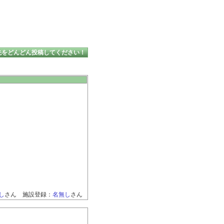
先をどんどん投稿してください！
し
さん 施設登録：
名無し
さん