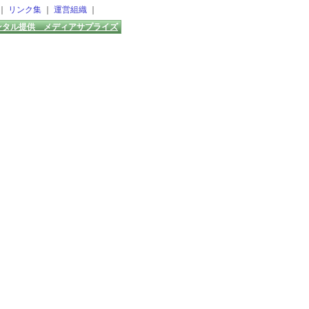
｜
リンク集
｜
運営組織
｜
ンタル提供 メディアサプライズ