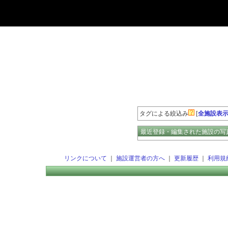
登録数の多いエージェント
タグによる絞込み
[
全施設表
最近登録・編集された施設の写
リンクについて
｜
施設運営者の方へ
｜
更新履歴
｜
利用規