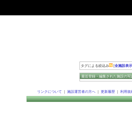
登録数の多いエージェント
タグによる絞込み
[
全施設表
最近登録・編集された施設の写
リンクについて
｜
施設運営者の方へ
｜
更新履歴
｜
利用規