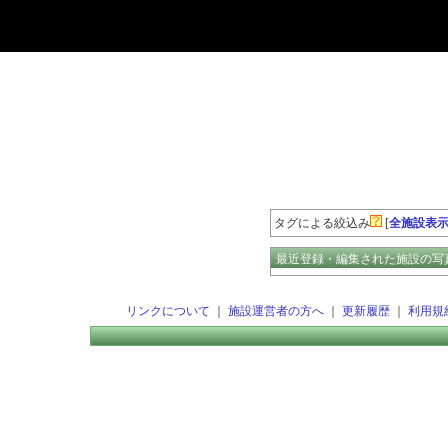
登録数の多いエージェント
タグによる絞込み
[
全施設表
最近登録・編集された施設の写
リンクについて
｜
施設運営者の方へ
｜
更新履歴
｜
利用規